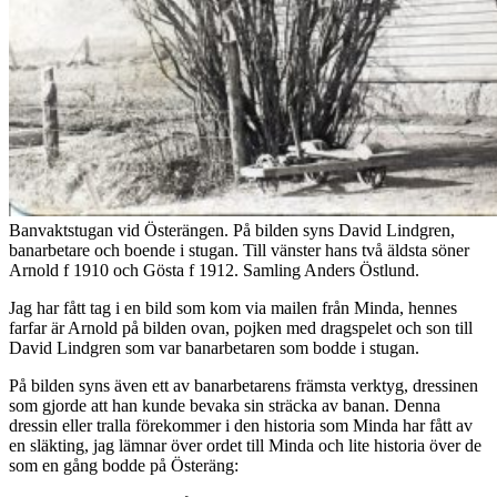
Banvaktstugan vid Österängen. På bilden syns David Lindgren,
banarbetare och boende i stugan. Till vänster hans två äldsta söner
Arnold f 1910 och Gösta f 1912. Samling Anders Östlund.
Jag har fått tag i en bild som kom via mailen från Minda, hennes
farfar är Arnold på bilden ovan, pojken med dragspelet och son till
David Lindgren som var banarbetaren som bodde i stugan.
På bilden syns även ett av banarbetarens främsta verktyg, dressinen
som gjorde att han kunde bevaka sin sträcka av banan. Denna
dressin eller tralla förekommer i den historia som Minda har fått av
en släkting, jag lämnar över ordet till Minda och lite historia över de
som en gång bodde på Österäng: