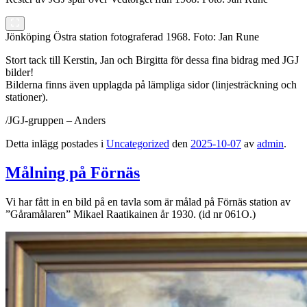
Jönköping Östra station fotograferad 1968. Foto: Jan Rune
Stort tack till Kerstin, Jan och Birgitta för dessa fina bidrag med JGJ
bilder!
Bilderna finns även upplagda på lämpliga sidor (linjesträckning och
stationer).
/JGJ-gruppen – Anders
Detta inlägg postades i
Uncategorized
den
2025-10-07
av
admin
.
Målning på Förnäs
Vi har fått in en bild på en tavla som är målad på Förnäs station av
”Gåramålaren” Mikael Raatikainen år 1930. (id nr 061O.)