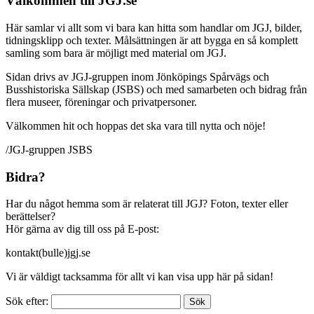
Välkommen till JGJ.se
Här samlar vi allt som vi bara kan hitta som handlar om JGJ, bilder,
tidningsklipp och texter. Målsättningen är att bygga en så komplett
samling som bara är möjligt med material om JGJ.
Sidan drivs av JGJ-gruppen inom Jönköpings Spårvägs och
Busshistoriska Sällskap (JSBS) och med samarbeten och bidrag från
flera museer, föreningar och privatpersoner.
Välkommen hit och hoppas det ska vara till nytta och nöje!
/JGJ-gruppen JSBS
Bidra?
Har du något hemma som är relaterat till JGJ? Foton, texter eller
berättelser?
Hör gärna av dig till oss på E-post:
kontakt(bulle)jgj.se
Vi är väldigt tacksamma för allt vi kan visa upp här på sidan!
Sök efter: