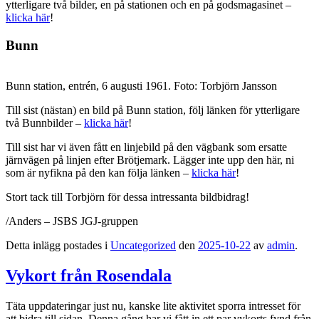
ytterligare två bilder, en på stationen och en på godsmagasinet –
klicka här
!
Bunn
Bunn station, entrén, 6 augusti 1961. Foto: Torbjörn Jansson
Till sist (nästan) en bild på Bunn station, följ länken för ytterligare
två Bunnbilder –
klicka här
!
Till sist har vi även fått en linjebild på den vägbank som ersatte
järnvägen på linjen efter Brötjemark. Lägger inte upp den här, ni
som är nyfikna på den kan följa länken –
klicka här
!
Stort tack till Torbjörn för dessa intressanta bildbidrag!
/Anders – JSBS JGJ-gruppen
Detta inlägg postades i
Uncategorized
den
2025-10-22
av
admin
.
Vykort från Rosendala
Täta uppdateringar just nu, kanske lite aktivitet sporra intresset för
att bidra till sidan. Denna gång har vi fått in ett par vykorts fynd från