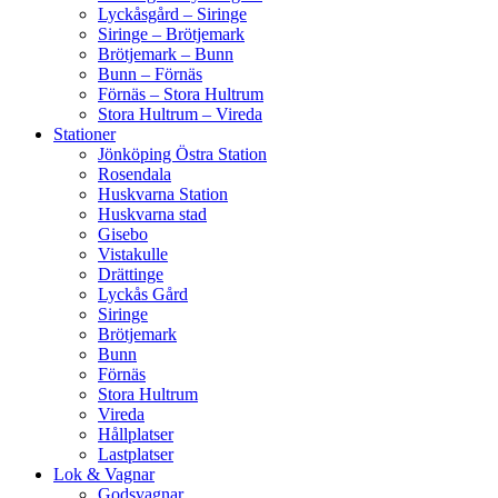
Lyckåsgård – Siringe
Siringe – Brötjemark
Brötjemark – Bunn
Bunn – Förnäs
Förnäs – Stora Hultrum
Stora Hultrum – Vireda
Stationer
Jönköping Östra Station
Rosendala
Huskvarna Station
Huskvarna stad
Gisebo
Vistakulle
Drättinge
Lyckås Gård
Siringe
Brötjemark
Bunn
Förnäs
Stora Hultrum
Vireda
Hållplatser
Lastplatser
Lok & Vagnar
Godsvagnar