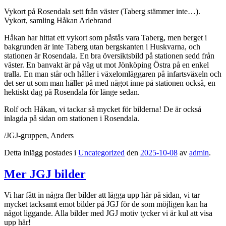
Vykort på Rosendala sett från väster (Taberg stämmer inte…).
Vykort, samling Håkan Arlebrand
Håkan har hittat ett vykort som påstås vara Taberg, men berget i
bakgrunden är inte Taberg utan bergskanten i Huskvarna, och
stationen är Rosendala. En bra översiktsbild på stationen sedd från
väster. En banvakt är på väg ut mot Jönköping Östra på en enkel
tralla. En man står och håller i växelomläggaren på infartsväxeln och
det ser ut som man håller på med något inne på stationen också, en
hektiskt dag på Rosendala för länge sedan.
Rolf och Håkan, vi tackar så mycket för bilderna! De är också
inlagda på sidan om stationen i Rosendala.
/JGJ-gruppen, Anders
Detta inlägg postades i
Uncategorized
den
2025-10-08
av
admin
.
Mer JGJ bilder
Vi har fått in några fler bilder att lägga upp här på sidan, vi tar
mycket tacksamt emot bilder på JGJ för de som möjligen kan ha
något liggande. Alla bilder med JGJ motiv tycker vi är kul att visa
upp här!