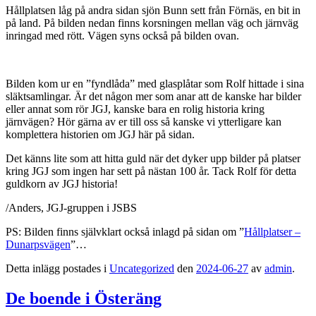
Hållplatsen låg på andra sidan sjön Bunn sett från Förnäs, en bit in
på land. På bilden nedan finns korsningen mellan väg och järnväg
inringad med rött. Vägen syns också på bilden ovan.
Bilden kom ur en ”fyndlåda” med glasplåtar som Rolf hittade i sina
släktsamlingar. Är det någon mer som anar att de kanske har bilder
eller annat som rör JGJ, kanske bara en rolig historia kring
järnvägen? Hör gärna av er till oss så kanske vi ytterligare kan
komplettera historien om JGJ här på sidan.
Det känns lite som att hitta guld när det dyker upp bilder på platser
kring JGJ som ingen har sett på nästan 100 år. Tack Rolf för detta
guldkorn av JGJ historia!
/Anders, JGJ-gruppen i JSBS
PS: Bilden finns självklart också inlagd på sidan om ”
Hållplatser –
Dunarpsvägen
”…
Detta inlägg postades i
Uncategorized
den
2024-06-27
av
admin
.
De boende i Österäng