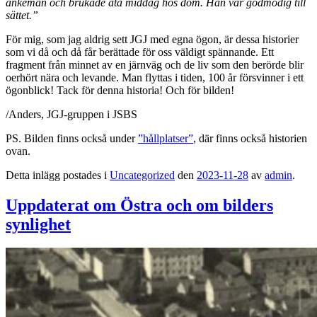
änkeman och brukade äta middag hos dom. Han var godmodig till
sättet.”
För mig, som jag aldrig sett JGJ med egna ögon, är dessa historier
som vi då och då får berättade för oss väldigt spännande. Ett
fragment från minnet av en järnväg och de liv som den berörde blir
oerhört nära och levande. Man flyttas i tiden, 100 år försvinner i ett
ögonblick! Tack för denna historia! Och för bilden!
/Anders, JGJ-gruppen i JSBS
PS. Bilden finns också under
”hållplatser”
, där finns också historien
ovan.
Detta inlägg postades i
Uncategorized
den
2023-11-28
av
admin
.
Uppdaterat om Östra och om bilders
synlighet