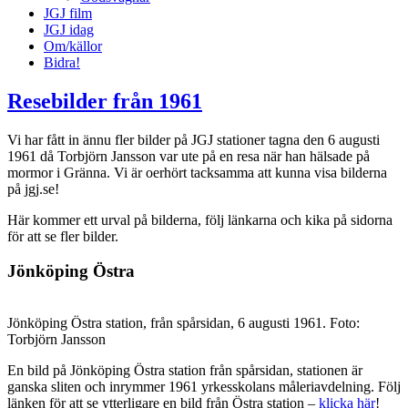
JGJ film
JGJ idag
Om/källor
Bidra!
Resebilder från 1961
Vi har fått in ännu fler bilder på JGJ stationer tagna den 6 augusti
1961 då Torbjörn Jansson var ute på en resa när han hälsade på
mormor i Gränna. Vi är oerhört tacksamma att kunna visa bilderna
på jgj.se!
Här kommer ett urval på bilderna, följ länkarna och kika på sidorna
för att se fler bilder.
Jönköping Östra
Jönköping Östra station, från spårsidan, 6 augusti 1961. Foto:
Torbjörn Jansson
En bild på Jönköping Östra station från spårsidan, stationen är
ganska sliten och inrymmer 1961 yrkesskolans måleriavdelning. Följ
länken för att se ytterligare en bild från Östra station –
klicka här
!