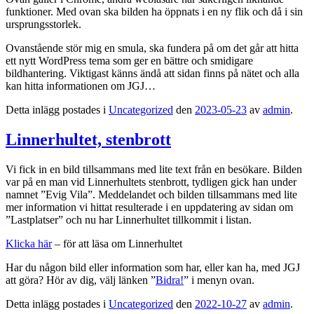
funktioner. Med ovan ska bilden ha öppnats i en ny flik och då i sin
ursprungsstorlek.
Ovanstående stör mig en smula, ska fundera på om det går att hitta
ett nytt WordPress tema som ger en bättre och smidigare
bildhantering. Viktigast känns ändå att sidan finns på nätet och alla
kan hitta informationen om JGJ…
Detta inlägg postades i
Uncategorized
den
2023-05-23
av
admin
.
Linnerhultet, stenbrott
Vi fick in en bild tillsammans med lite text från en besökare. Bilden
var på en man vid Linnerhultets stenbrott, tydligen gick han under
namnet ”Evig Vila”. Meddelandet och bilden tillsammans med lite
mer information vi hittat resulterade i en uppdatering av sidan om
”Lastplatser” och nu har Linnerhultet tillkommit i listan.
Klicka här
– för att läsa om Linnerhultet
Har du någon bild eller information som har, eller kan ha, med JGJ
att göra? Hör av dig, välj länken ”
Bidra!
” i menyn ovan.
Detta inlägg postades i
Uncategorized
den
2022-10-27
av
admin
.