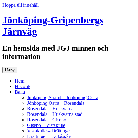
Hoppa till innehåll
Jönköping-Gripenbergs
Järnväg
En hemsida med JGJ minnen och
information
Meny
Hem
Historik
Bana
Jönköping Strand – Jönköping Östra
Jönköping Östra – Rosendala
Rosendala – Huskvarna
Rosendala – Huskvarna stad
Rosendala – Gisebo
Gisebo – Vistakulle
Vistakulle – Drättinge
Drättinge – Lyckåsgård