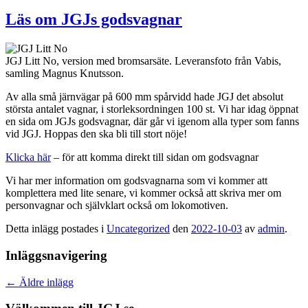
Läs om JGJs godsvagnar
JGJ Litt No, version med bromsarsäte. Leveransfoto från Vabis,
samling Magnus Knutsson.
Av alla små järnvägar på 600 mm spårvidd hade JGJ det absolut
största antalet vagnar, i storleksordningen 100 st. Vi har idag öppnat
en sida om JGJs godsvagnar, där går vi igenom alla typer som fanns
vid JGJ. Hoppas den ska bli till stort nöje!
Klicka här
– för att komma direkt till sidan om godsvagnar
Vi har mer information om godsvagnarna som vi kommer att
komplettera med lite senare, vi kommer också att skriva mer om
personvagnar och självklart också om lokomotiven.
Detta inlägg postades i
Uncategorized
den
2022-10-03
av
admin
.
Inläggsnavigering
←
Äldre inlägg