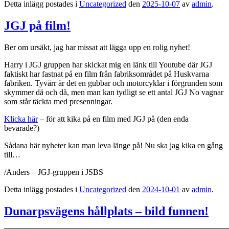
Detta inlägg postades i
Uncategorized
den
2025-10-07
av
admin
.
JGJ på film!
Ber om ursäkt, jag har missat att lägga upp en rolig nyhet!
Harry i JGJ gruppen har skickat mig en länk till Youtube där JGJ
faktiskt har fastnat på en film från fabriksområdet på Huskvarna
fabriken. Tyvärr är det en gubbar och motorcyklar i förgrunden som
skymmer då och då, men man kan tydligt se ett antal JGJ No vagnar
som står täckta med presenningar.
Klicka här
– för att kika på en film med JGJ på (den enda
bevarade?)
Sådana här nyheter kan man leva länge på! Nu ska jag kika en gång
till…
/Anders – JGJ-gruppen i JSBS
Detta inlägg postades i
Uncategorized
den
2024-10-01
av
admin
.
Dunarpsvägens hållplats – bild funnen!