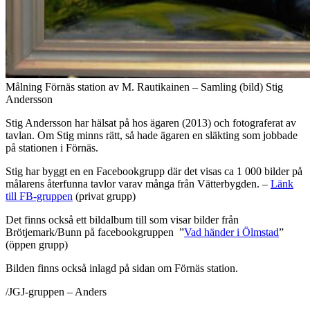
Målning Förnäs station av M. Rautikainen – Samling (bild) Stig
Andersson
Stig Andersson har hälsat på hos ägaren (2013) och fotograferat av
tavlan. Om Stig minns rätt, så hade ägaren en släkting som jobbade
på stationen i Förnäs.
Stig har byggt en en Facebookgrupp där det visas ca 1 000 bilder på
målarens återfunna tavlor varav många från Vätterbygden. –
Länk
till FB-gruppen
(privat grupp)
Det finns också ett bildalbum till som visar bilder från
Brötjemark/Bunn på facebookgruppen ”
Vad händer i Ölmstad
”
(öppen grupp)
Bilden finns också inlagd på sidan om Förnäs station.
/JGJ-gruppen – Anders