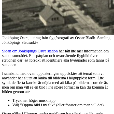
Jönköping Östra, utdrag från flygfotografi av Oscar Bladh. Samling
Jönköpings Stadsarkiv
Sidan om Jönköpings Östra station
har fått lite mer information om
stationsområdet. En spårplan och ovansåtende flygbild över
stationen där jag försökt att identifiera alla byggnader som fanns på
stationen.
I samband med ovan uppdateringen upptäcktes att temat som vi
använder har slutat att länka till bilderna i högupplöst form. Lite
synd, de flesta kanske är nöjda med att kika på bilderna som de är,
men om man vill se en bild i lite större format så kan du komma åt
bilden genom att:
Tryck ner höger musknapp
Välj ”Öppna bild i ny flik” (eller fönster om man vill det)
Ovan gäller i Chrome, andra webläsare har säkerligen liknande