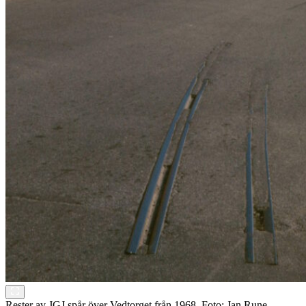
Rester av JGJ spår över Vedtorget från 1968. Foto: Jan Rune