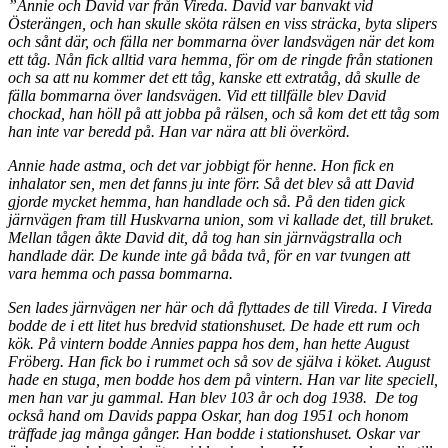
”Annie och David var från Vireda. David var banvakt vid
Österängen, och han skulle sköta rälsen en viss sträcka, byta slipers
och sånt där, och fälla ner bommarna över landsvägen när det kom
ett tåg. Nån fick alltid vara hemma, för om de ringde från stationen
och sa att nu kommer det ett tåg, kanske ett extratåg, då skulle de
fälla bommarna över landsvägen. Vid ett tillfälle blev David
chockad, han höll på att jobba på rälsen, och så kom det ett tåg som
han inte var beredd på. Han var nära att bli överkörd.
Annie hade astma, och det var jobbigt för henne. Hon fick en
inhalator sen, men det fanns ju inte förr. Så det blev så att David
gjorde mycket hemma, han handlade och så. På den tiden gick
järnvägen fram till Huskvarna union, som vi kallade det, till bruket.
Mellan tågen åkte David dit, då tog han sin järnvägstralla och
handlade där. De kunde inte gå båda två, för en var tvungen att
vara hemma och passa bommarna.
Sen lades järnvägen ner här och då flyttades de till Vireda. I Vireda
bodde de i ett litet hus bredvid stationshuset. De hade ett rum och
kök. På vintern bodde Annies pappa hos dem, han hette August
Fröberg. Han fick bo i rummet och så sov de själva i köket. August
hade en stuga, men bodde hos dem på vintern. Han var lite speciell,
men han var ju gammal. Han blev 103 år och dog 1938. De tog
också hand om Davids pappa Oskar, han dog 1951 och honom
träffade jag många gånger. Han bodde i stationshuset. Oskar var